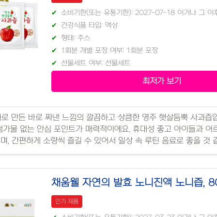
소비기한(또는 유통기한): 2027-07-18 이거나 그 
건강식품 타입: 액상
형태: 주스
1회분 개별 포장 여부: 1회분 포장
선물세트 여부: 선물세트
최저가 보기
과로 만든 바로 짜낸 느낌의 깔끔하고 상큼한 영주 햇살듬뿍 사과즙
첨가물 없는 안심 포인트가 매력적이에요. 휴대성 좋고 아이들과 
며, 간편하게 소량씩 즐길 수 있어서 일상 속 루틴 음료로 좋을 것 
채움웰 자연의 발효 노니진액 노니즙, 80
인기 제품