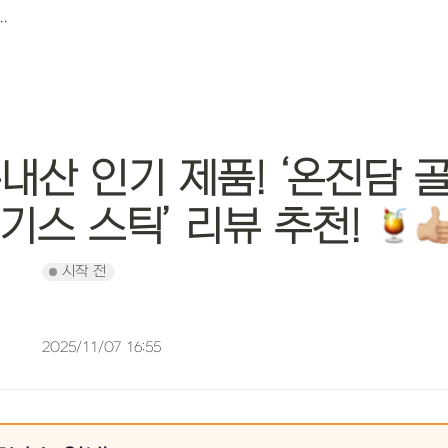
담 골강즙 진액 액기스 스틱’ 리뷰 추천! 🍹👍🏼
내산 인기 제품! ‘온진담 골
기스 스틱’ 리뷰 추천! 
시작 전
2025/11/07 16:55