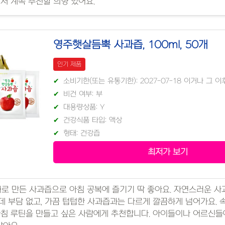
서 계속 추천할 의향 있어요.
영주햇살듬뿍 사과즙, 100ml, 50개
인기 제품
소비기한(또는 유통기한): 2027-07-18 이거나 그 
비건 여부: 부
대용량상품: Y
건강식품 타입: 액상
형태: 건강즙
최저가 보기
과로 만든 사과즙으로 아침 공복에 즐기기 딱 좋아요. 자연스러운 
 부담 없고, 가끔 텁텁한 사과즙과는 다르게 깔끔하게 넘어가요. 
아침 루틴을 만들고 싶은 사람에게 추천합니다. 아이들이나 어르신들