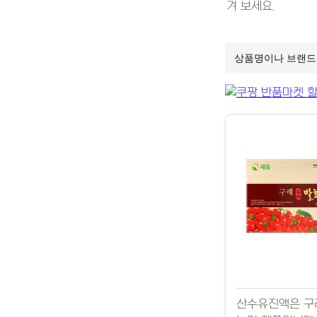
겨 보세요.
산수유진액은 구