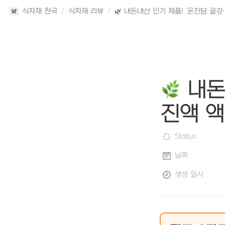
식자재 천국
/
식자재 리뷰
/
🌿 내돈내산 인기 제품! ‘온진
 내돈
진액 액
Status
날짜
생성 일시