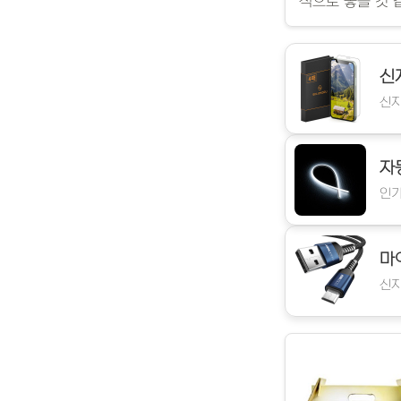
식으로 좋을 것 
신
신지
자
인기
마
신지