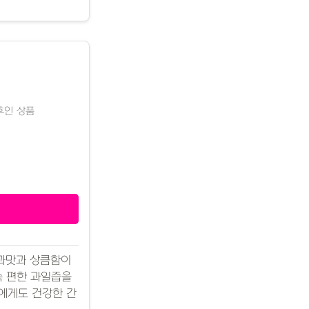
이후인 상품
사과맛과 상큼함이
속 편한 과일즙을
에게도 건강한 간