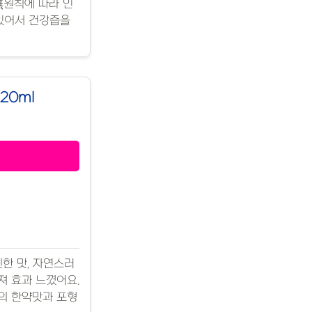
無원칙에 따라 인
 있어서 건강즙을
20ml
진한 맛, 자연스러
져 효과 느꼈어요.
간의 한약맛과 포형