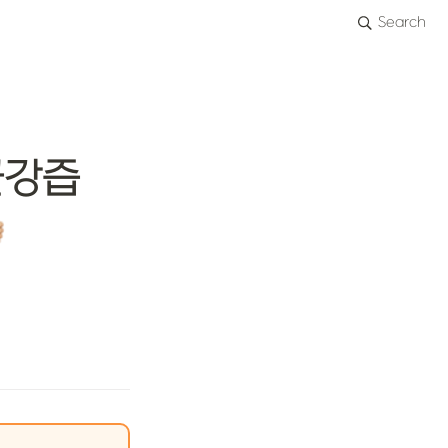
Search
강즙 