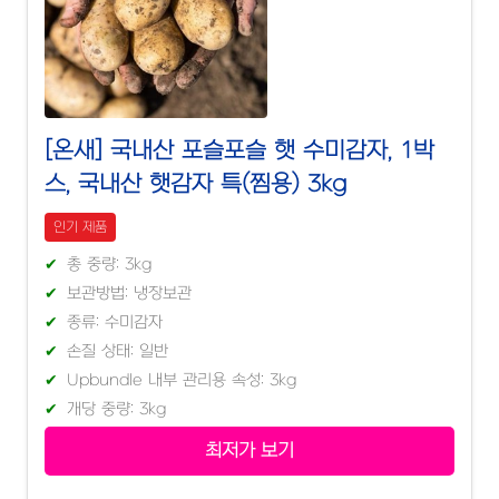
[온새] 국내산 포슬포슬 햇 수미감자, 1박
스, 국내산 햇감자 특(찜용) 3kg
인기 제품
총 중량: 3kg
보관방법: 냉장보관
종류: 수미감자
손질 상태: 일반
Upbundle 내부 관리용 속성: 3kg
개당 중량: 3kg
최저가 보기