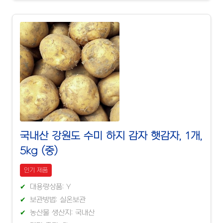
국내산 강원도 수미 하지 감자 햇감자, 1개,
5kg (중)
인기 제품
대용량상품: Y
보관방법: 실온보관
농산물 생산지: 국내산