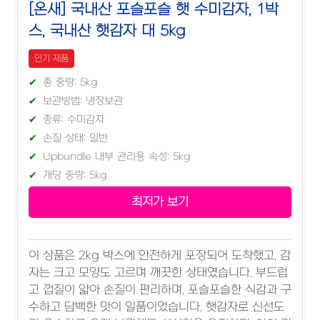
[온새] 국내산 포슬포슬 햇 수미감자, 1박
스, 국내산 햇감자 대 5kg
인기 제품
총 중량: 5kg
보관방법: 냉장보관
종류: 수미감자
손질 상태: 일반
Upbundle 내부 관리용 속성: 5kg
개당 중량: 5kg
최저가 보기
이 상품은 2kg 박스에 안전하게 포장되어 도착했고, 감
자는 크고 모양도 고르며 깨끗한 상태였습니다. 부드럽
고 껍질이 얇아 손질이 편리하며, 포슬포슬한 식감과 구
수하고 담백한 맛이 일품이었습니다. 햇감자로 신선도