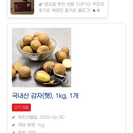
🌿 염소즙 추천 상품 TOP10! 추천과
후기로 채워진 즐거운 블로그! 🐐🥤
국내산 감자(햇), 1kg, 1개
인기 제품
제조년월일: 2025-06-30
개당 중량: 1kg
종류: 감자